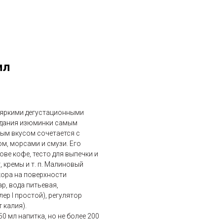
мл
т яркими дегустационными
идания изюминки самым
ым вкусом сочетается с
м, морсами и смузи. Его
ве кофе, тесто для выпечки и
, кремы и т. п. Малиновый
кора на поверхности
р, вода питьевая,
ер I простой), регулятор
 калия).
0 мл напитка, но не более 200