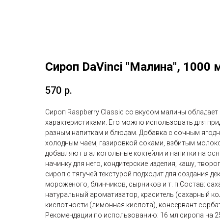
Сироп DaVinci "Малина", 1000 
570
р.
Сироп Raspberry Classic со вкусом малины обладае
характеристиками. Его можно использовать для пр
разным напиткам и блюдам. Добавка с сочным ягодн
холодным чаем, газировкой соками, взбитым молоко
добавляют в алкогольные коктейли и напитки на осно
начинку для него, кондитерские изделия, кашу, творог
сироп с тягучей текстурой подходит для создания де
мороженого, блинчиков, сырников и т. п.Состав: саха
натуральный ароматизатор, краситель (сахарный кол
кислотности (лимонная кислота), консервант сорбат
Рекомендации по использованию: 16 мл сиропа на 25