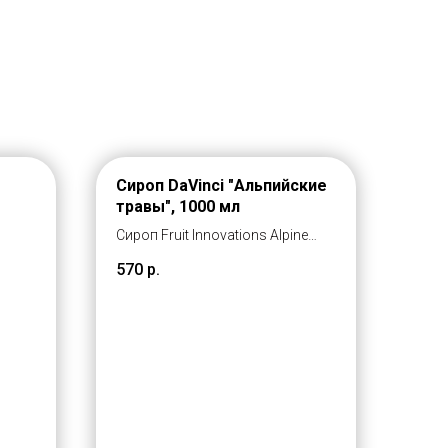
Сироп DaVinci "Альпийские
травы", 1000 мл
Сироп Fruit Innovations Alpine
Herbs - это пряный аромат
570
р.
альпийских трав и свежая
горчинка, такое сочетание
точно определяется одним
словом – вермут и подходит для
алкогольных и безалкогольных
коктейлей и как основа для
лимонадов и, холодных чаёв.
Вкус этого оригинального
сиропа - бальзам на душу для