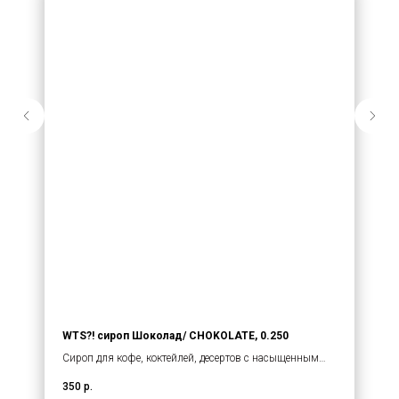
WTS?! сироп Шоколад/ CHOKOLATE, 0.250
Сироп для кофе, коктейлей, десертов с насыщенным
ароматом шоколада. Состав: глюкозно-фруктовый
350
р.
сироп, вода питьевая очищенная, ароматизатор,