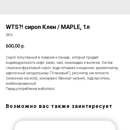
WTS?! сироп Клен / MAPLE, 1л
SKU:
600,00
р.
Сироп популярный в Америке и Канаде , который придает
индивидуальность кофе, какао, чаю, лимонадам и выпечке. Состав:
глюкозно-фруктовый сироп, вода питьевая очищенная, ароматизатор,
идентичный натуральному ("Кленовый"), регулятор кислотности
(лимонная кислота), консервант (бензоат натрия), подсластитель
комбинированный .
Перед употребление взболтать!
Возможно вас также заинтересует