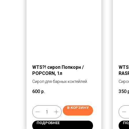
WTS?! cироп Попкорн /
WTS?
POPCORN, 1л
RASP
Сироп для барных коктейлей.
Сиро
Мали
600
р.
350
черн
напит
Сост
В КОРЗИНУ
сироп
очищ
ПОДРОБНЕЕ
ПО
конц