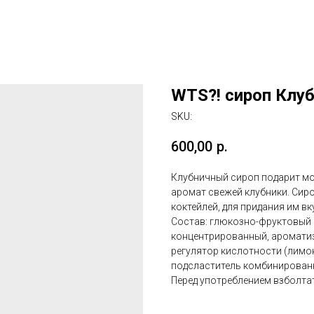
WTS?! сироп Клубн
SKU:
600,00
р.
Клубничный сироп подарит мо
аромат свежей клубники. Сир
коктейлей, для придания им вк
Состав: глюкозно-фруктовый 
концентрированный, ароматиз
регулятор кислотности (лимон
подсластитель комбинирован
Перед употреблением взболтат