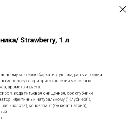
ика/ Strawberry, 1 л
лочному коктейлю бархатистую сладость и тонкий
опы используют при приготовлении молочных
уса, аромата и цвета.
сироп, вода питьевая очищенная, сок клубники
атор, идентичный натуральному ("Клубника"),
ная кислота), консервант (бензоат натрия),
ный.
ь !