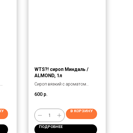
WTS?! сироп Миндаль /
ALMOND, 1л
Сироп вязкий с ароматом
миндаля. Один из самых
600
р.
онкий
популярных сиропов для кофе,
какао и молочных напитков.
НУ
В КОРЗИНУ
ПОДРОБНЕЕ