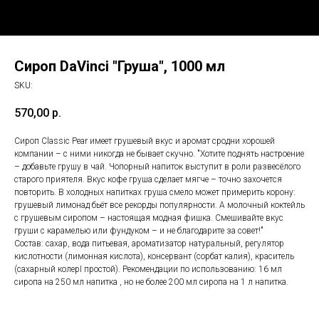
Сироп DaVinci "Груша", 1000 мл
SKU:
570,00
р.
Сироп Classic Pear имеет грушевый вкус и аромат сродни хорошей
компании – с ними никогда не бывает скучно. "Хотите поднять настроение
– добавьте грушу в чай. Чопорный напиток выступит в роли развесёлого
старого приятеля. Вкус кофе груша сделает мягче – точно захочется
повторить. В холодных напитках груша смело может примерить корону:
грушевый лимонад бьёт все рекорды популярности. А молочный коктейль
с грушевым сиропом – настоящая модная фишка. Смешивайте вкус
груши с карамелью или фундуком – и не благодарите за совет!"
Состав: сахар, вода питьевая, ароматизатор натуральный, регулятор
кислотности (лимонная кислота), консервант (сорбат калия), краситель
(сахарный колерI простой). Рекомендации по использованию: 16 мл
сиропа на 250 мл напитка , но не более 200 мл сиропа на 1 л напитка.