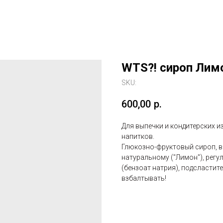
WTS?! сироп Лим
SKU:
600,00
р.
Для выпечки и кондитерских изд
напитков.
Глюкозно-фруктовый сироп, в
натуральному ("Лимон"), регу
(бензоат натрия), подсластит
взбалтывать!