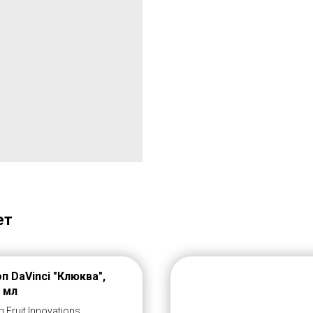
ет
п DaVinci "Клюква",
 мл
 Fruit Innovations