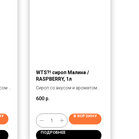
WTS?! сироп Малина /
RASPBERRY, 1л
сом и
Сироп со вкусом и ароматом
малины, вязкий и прозрачный,
600
р.
розово-малинового цвета
НУ
В КОРЗИНУ
вый
ПОДРОБНЕЕ