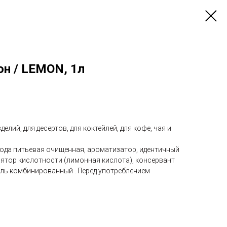
он / LEMON, 1л
елий, для десертов, для коктейлей, для кофе, чая и
ода питьевая очищенная, ароматизатор, идентичный
лятор кислотности (лимонная кислота), консервант
ель комбинированный . Перед употреблением